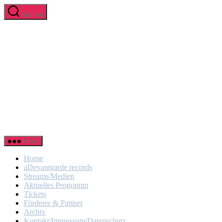
Zum
Suchen
Inhalt
aDevantgarde.de
springen
Menü
Home
aDevantgarde records
Streams/Medien
Aktuelles Programm
Tickets
Förderer & Partner
Archiv
Kontakt/Impressum/Datenschutz
About Us
Presse
Suchen
Suchen
nach:
Suche
schließen